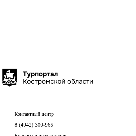
маломобильных
граждан
Зимой
Ночью
С
детьми
Показать
больше
Сбросить
Показать
Контактный центр
8 (4942) 300-965
Вопросы и предложения