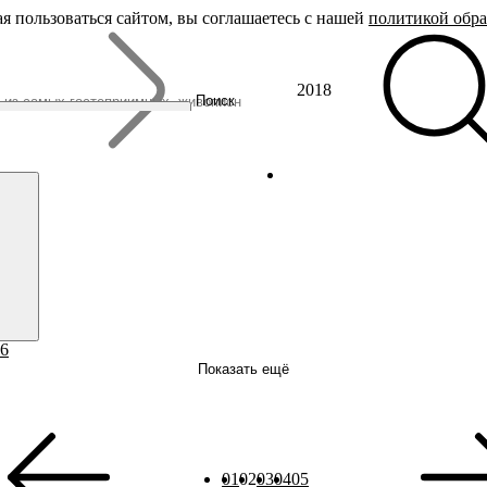
я пользоваться сайтом, вы соглашаетесь с нашей
политикой обр
Бренды
2018
Родина Снегурочки
Поиск
Династия Романовых
Ювелирная столица
Сырная столица
Гусиная столица
6
Показать ещё
01
02
03
04
05