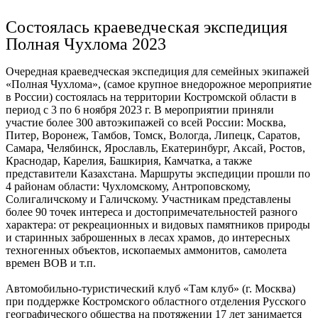
Ru
?
Состоялась краеведческая экспедиция
Полная Чухлома 2023
Очередная краеведческая экспедиция для семейных экипажей
«Полная Чухлома», (самое крупное внедорожное мероприятие
в России) состоялась на территории Костромской области в
период с 3 по 6 ноября 2023 г. В мероприятии приняли
участие более 300 автоэкипажей со всей России: Москва,
Питер, Воронеж, Тамбов, Томск, Вологда, Липецк, Саратов,
Самара, Челябинск, Ярославль, Екатеринбург, Аксай, Ростов,
Краснодар, Карелия, Башкирия, Камчатка, а также
представители Казахстана. Маршруты экспедиции прошли по
4 районам области: Чухломскому, Антроповскому,
Солигаличскому и Галичскому. Участникам представлены
более 90 точек интереса и достопримечательностей разного
характера: от рекреационных и видовых памятников природы
и старинных заброшенных в лесах храмов, до интересных
техногенных объектов, ископаемых аммонитов, самолета
времен ВОВ и т.п.
Автомобильно-туристический клуб «Там клуб» (г. Москва)
при поддержке Костромского областного отделения Русского
географического общества на протяжении 17 лет занимается