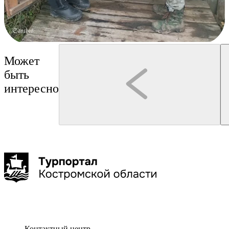
Может
быть
интересно
Кострома
Кострома
Бюро "Экскурсии в Костроме"
А-Тур
Театрализованная экскурсия "Чумовые истории
Обзорная групповая экску
провинциального городка"
вдоль и поперёк»
1,5-2 час
до 20 чел
Контактный центр