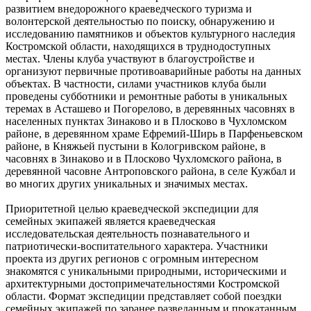
развитием внедорожного краеведческого туризма и
волонтерской деятельностью по поиску, обнаружению и
исследованию памятников и объектов культурного наследия
Костромской области, находящихся в труднодоступных
местах. Члены клуба участвуют в благоустройстве и
организуют первичные противоаварийные работы на данных
объектах. В частности, силами участников клуба были
проведены субботники и ремонтные работы в уникальных
теремах в Асташево и Погорелово, в деревянных часовнях в
населенных пунктах Зинаково и в Плосково в Чухломском
районе, в деревянном храме Ефремий-Ширь в Парфеньевском
районе, в Княжьей пустыни в Кологривском районе, в
часовнях в Зинаково и в Плосково Чухломского района, в
деревянной часовне Антроповского района, в селе Кужбал и
во многих других уникальных и значимых местах.
Приоритетной целью краеведческой экспедиции для
семейных экипажей является краеведческая
исследовательская деятельность познавательного и
патриотически-воспитательного характера. Участники
проекта из других регионов с огромным интересном
знакомятся с уникальными природными, историческими и
архитектурными достопримечательностями Костромской
области. Формат экспедиции представляет собой поездки
семейных экипажей по заранее разведанным и прокатанным