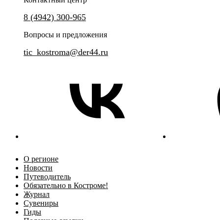
8 (4942) 300-965
Уникальное интерактивное представление с элементами
Прогулка по Костроме, где ис
классической экскурсии и театрализованного спектакля.
на каждом шагу.
Вопросы и предложения
tic_kostroma@der44.ru
О регионе
Новости
Путеводитель
Обязательно в Костроме!
Журнал
Сувениры
Гиды