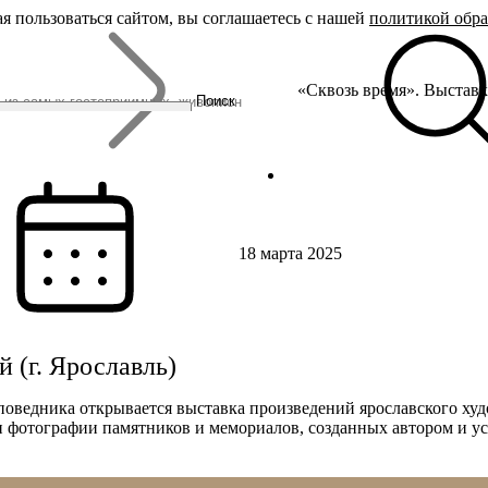
я пользоваться сайтом, вы соглашаетесь с нашей
политикой обр
Бренды
«Сквозь время». Выставк
Родина Снегурочки
Поиск
Династия Романовых
Ювелирная столица
Сырная столица
Гусиная столица
18 марта 2025
 (г. Ярославль)
заповедника открывается выставка произведений ярославского х
 и фотографии памятников и мемориалов, созданных автором и 