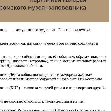
схиной — заслуженного художника России, академика
деет всеми материалами, умело и органично соединяет в
дожника к российской истории, её событиям, образам знаковых
трица Елизавета Петровна»), так и в монументальных работах
ка Ярославля и области.
тник «Детям войны посвящается» и мемориал жертвам
рого отливали мастера художественного литья из Костромы.
нкине (КНР) – символа могучей реки и олицетворения дружбы
й нежностью относится к темам детства и мечты.
ая гора, Рыбные ряды, корп. 3). Выставка будет работать до