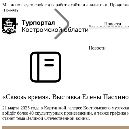
Мы используем cookie для работы сайта и аналитики. Продолжа
«Задать
О регионе
вопрос», вы
Принять
соглашаетесь
с
политикой
Главная
Новости
обработки
О регионе
персональных
Журнал
данных
Гиды Костромы
ть вопрос
Полезные ссылки
Новости
Брендовые маршруты
Места
Полезный досуг
Активный отдых
Размещение
Питание
«Сквозь время». Выставка Елены Пасхиной
События
Читать новости
21 марта 2025 года в Картинной галерее Костромского музея-
войдёт более 40 скульптурных произведений, а также графика
станет тема Великой Отечественной войны.