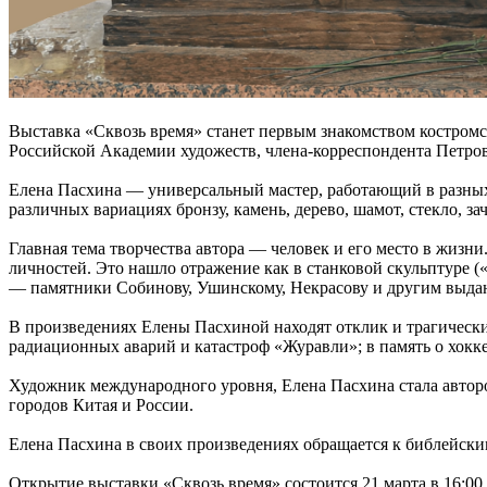
Выставка «Сквозь время» станет первым знакомством костромс
Российской Академии художеств, члена-корреспондента Петров
Елена Пасхина — универсальный мастер, работающий в разных
различных вариациях бронзу, камень, дерево, шамот, стекло, за
Главная тема творчества автора — человек и его место в жизни
личностей. Это нашло отражение как в станковой скульптуре (
— памятники Собинову, Ушинскому, Некрасову и другим выдаю
В произведениях Елены Пасхиной находят отклик и трагичес
радиационных аварий и катастроф «Журавли»; в память о хокк
Художник международного уровня, Елена Пасхина стала автор
городов Китая и России.
Елена Пасхина в своих произведениях обращается к библейски
Открытие выставки «Сквозь время» состоится 21 марта в 16:00 