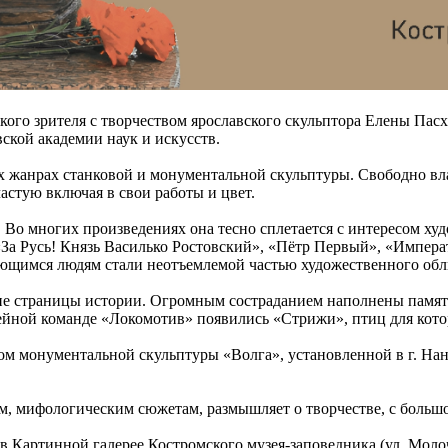
кого зрителя с творчеством ярославского скульптора Елены Па
ской академии наук и искусств.
 жанрах станковой и монументальной скульптуры. Свободно вла
частую включая в свои работы и цвет.
. Во многих произведениях она тесно сплетается с интересом ху
«За Русь! Князь Василько Ростовский», «Пётр Первый», «Импера
щимся людям стали неотъемлемой частью художественного обли
кие страницы истории. Огромным состраданием наполнены памя
ейной команде «Локомотив» появились «Стрижи», птиц для кото
ом монументальной скульптуры «Волга», установленной в г. На
м, мифологическим сюжетам, размышляет о творчестве, с большо
в Картинной галерее Костромского музея-заповедника (ул. Молочн