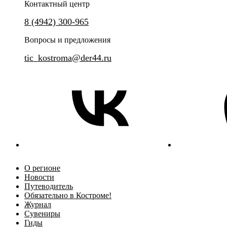
Контактный центр
Познакомьтесь с Костромой и её
Никто не забыт! Ничто не заб
8 (4942) 300-965
историей
Вопросы и предложения
tic_kostroma@der44.ru
О регионе
Новости
Путеводитель
Обязательно в Костроме!
Журнал
Сувениры
Гиды