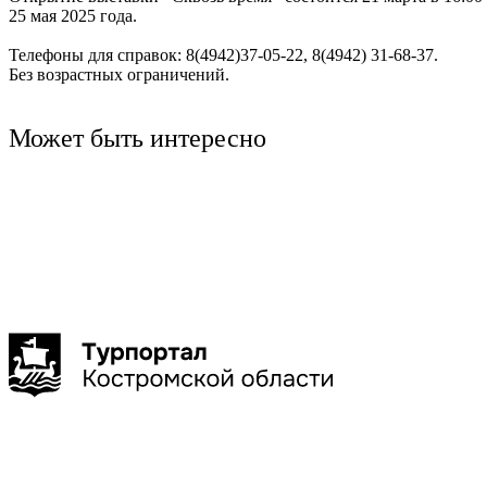
25 мая 2025 года.
Телефоны для справок: 8(4942)37-05-22, 8(4942) 31-68-37.
Без возрастных ограничений.
Может быть интересно
Кострома
Кострома
Гуськов Филипп Алексеевич
Обзорная экскурсия «Девять веков Костромы»
Кострома. Памяти Велико
1-3 час