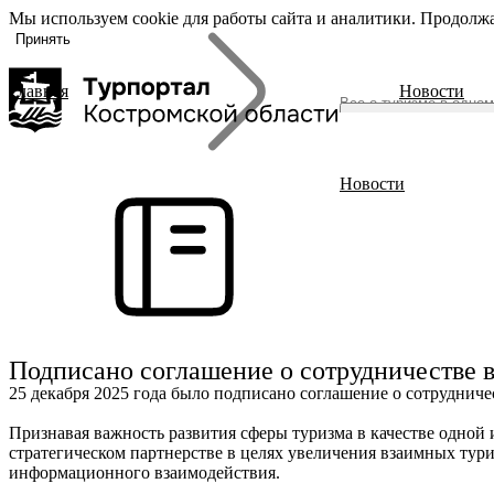
Мы используем cookie для работы сайта и аналитики. Продолжа
«Задать
О регионе
вопрос», вы
Принять
соглашаетесь
с
политикой
Главная
Новости
обработки
О регионе
персональных
Журнал
данных
Гиды Костромы
ть вопрос
Полезные ссылки
Новости
Брендовые маршруты
Места
Полезный досуг
Активный отдых
Размещение
Питание
Подписано соглашение о сотрудничестве в
События
25 декабря 2025 года было подписано соглашение о сотруднич
Читать новости
Признавая важность развития сферы туризма в качестве одной
стратегическом партнерстве в целях увеличения взаимных ту
информационного взаимодействия.