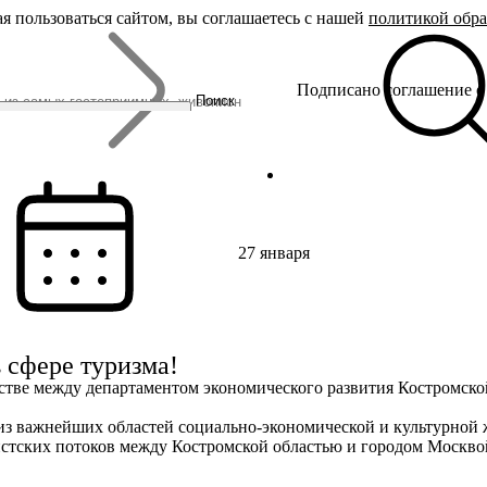
я пользоваться сайтом, вы соглашаетесь с нашей
политикой обр
Бренды
Подписано соглашение о 
Родина Снегурочки
Поиск
Династия Романовых
Ювелирная столица
Сырная столица
Гусиная столица
27 января
 сфере туризма!
естве между департаментом экономического развития Костромско
 из важнейших областей социально-экономической и культурной 
ристских потоков между Костромской областью и городом Москв