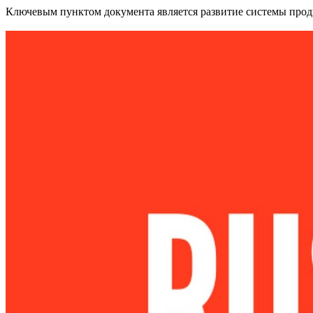
Ключевым пунктом документа является развитие системы прод
Ru
?