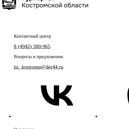
1,5-2 час
до 20 чел
Контактный центр
Нерехта - живописный уголок 
8 (4942) 300-965
будто замерло, сохранив атмос
Уникальное интерактивное представление с элементами
купеческим обаянием, храмо
классической экскурсии и театрализованного спектакля.
Вопросы и предложения
духом.
tic_kostroma@der44.ru