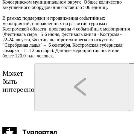
Кологривском муниципальном округе. Общее количество
закупленного оборудования составило 506 единиц.
В рамках поддержки и продвижения событийных
мероприятий, направленных на развитие туризма в
Костромской области, проведены 4 событийных мероприятия
(Фестиваль сыра - 5-6 июня, фестиваль книги «Кострома» –
22-24 августа, Фестиваль пиротехнического искусства
"Серебряная ладья" – 6 сентября, Костромская губернская
ярмарка – 11-12 октября). Данные мероприятия посетили
более 120,0 тыс. человек.
Может
быть
интересно
Кострома
Нерехта
Бюро "Экскурсии в Костроме"
Туроператор "Артикул Тур"
Театрализованная экскурсия "Чумовые истории
Нерехта: путешествие в а
провинциального городка"