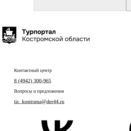
Кострома
Кострома
Костромской музей-заповедник
"Костромской фонарщик"
Костюмированная экскурсия "Губернские
Прогулки с фонарщиком
истории"
Контактный центр
Уникальный проект - познава
8 (4942) 300-965
и квесты, а также мастер-кла
Увлекательные истории из жизни губернского
Костромского Фонарщика.
города Костромы.
Вопросы и предложения
tic_kostroma@der44.ru