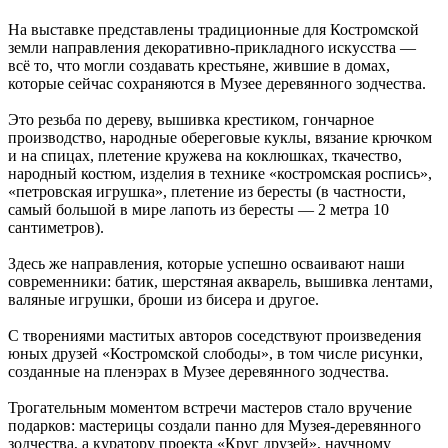
На выставке представлены традиционные для Костромской
земли направления декоративно-прикладного искусства —
всё то, что могли создавать крестьяне, жившие в домах,
которые сейчас сохраняются в Музее деревянного зодчества.
Это резьба по дереву, вышивка крестиком, гончарное
производство, народные обереговые куклы, вязание крючком
и на спицах, плетение кружева на коклюшках, ткачество,
народный костюм, изделия в технике «костромская роспись»,
«петровская игрушка», плетение из бересты (в частности,
самый большой в мире лапоть из бересты — 2 метра 10
сантиметров).
Здесь же направления, которые успешно осваивают наши
современники: батик, шерстяная акварель, вышивка лентами,
валяные игрушки, броши из бисера и другое.
С творениями маститых авторов соседствуют произведения
юных друзей «Костромской слободы», в том числе рисунки,
созданные на пленэрах в Музее деревянного зодчества.
Трогательным моментом встречи мастеров стало вручение
подарков: мастерицы создали панно для Музея-деревянного
зодчества, а куратору проекта «Круг друзей», научному