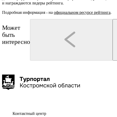
и награждаются лидеры рейтинга.
Подробная информация - на
официальном ресурсе рейтинга
.
Может
быть
интересно
Кострома
мастер-класс
Кострома
Трактир "Сытый Бурый"
ОАО "Костромской ювелирный завод"
Мастер-класс «Печем румяные калачи»
Экскурсия на ювелирное п
2 часа
до 8 чел
Контактный центр