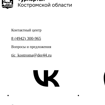
Контактный центр
Нерехта - живописный уголок Костромской земли, где время
Сборная экскурсия с прогулк
8 (4942) 300-965
будто замерло, сохранив атмосферу уездного города с
"Музея сыра".
купеческим обаянием, храмовой тишиной и ремесленным
Вопросы и предложения
духом.
tic_kostroma@der44.ru