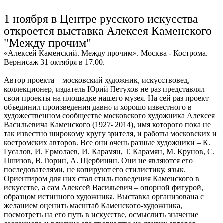
Ru
?
1 ноября в Центре русского искусства
откроется выставка Алексея Каменского
"Между прочим"
«Алексей Каменский. Между прочим». Москва - Кострома.
Вернисаж 31 октября в 17.00.
Автор проекта – московский художник, искусствовед,
коллекционер, издатель Юрий Петухов не раз представлял
свои проекты на площадке нашего музея. На сей раз проект
объединил произведения давно и хорошо известного в
художественном сообществе московского художника Алексея
Васильевича Каменского (1927- 2014), имя которого пока не
так известно широкому кругу зрителя, и работы московских и
костромских авторов. Все они очень разные художники – К.
Гусалов, И. Ермолаев, И. Карамян, Т. Карамян, М. Крунов, С.
Пшизов, В.Тюрин, А. Щербинин. Они не являются его
последователями, не копируют его стилистику, язык.
Ориентиром для них стал стиль поведения Каменского в
искусстве, а сам Алексей Васильевич – опорной фигурой,
образцом истинного художника. Выставка организована с
желанием оценить масштаб Каменского‑художника,
посмотреть на его путь в искусстве, осмыслить значение