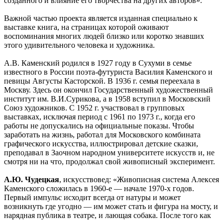
созданного и влияние его творчества на других авторов».
Важной частью проекта является изданная специально к
выставке книга, на страницах которой оживают
воспоминания многих людей близко или коротко знавших
этого удивительного человека и художника.
А.В. Каменский родился в 1927 году в Сухуми в семье
известного в России поэта-футуриста Василия Каменского и
певицы Августы Касторской. В 1936 г. семья переехала в
Москву. Здесь он окончил Государственный художественный
институт им. В.И.Сурикова, а в 1958 вступил в Московский
Союз художников. С 1952 г. участвовал в групповых
выставках, исключая период с 1961 по 1973 г., когда его
работы не допускались на официальные показы. Чтобы
заработать на жизнь, работал для Московского комбината
графического искусства, иллюстрировал детские сказки,
преподавал в Заочном народном университете искусств и, не
смотря ни на что, продолжал свой живописный эксперимент.
А.Ю. Чудецкая
, искусствовед: «Живописная система Алексея
Каменского сложилась в 1960‑е — начале 1970‑х годов.
Первый импульс исходит всегда от натуры и может
возникнуть где угодно — им может стать и фигура на мосту, и
нарядная публика в театре, и лающая собака. После того как