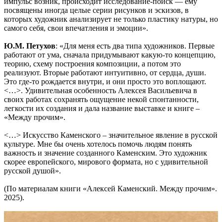
импульс возник, происходит исследование‑поиск — ему
посвящены иногда целые серии рисунков и эскизов, в
которых художник анализирует не только пластику натуры, но
самого себя, свои впечатления и эмоции».
Ю.М. Петухов
: «Для меня есть два типа художников. Первые
работают от ума, сначала придумывают какую‑то концепцию,
теорию, схему построения композиции, а потом это
реализуют. Вторые работают интуитивно, от сердца, души.
Это где‑то рождается внутри, и они просто это воплощают.
<…>. Удивительная особенность Алексея Васильевича в
своих работах сохранять ощущение некой спонтанности,
легкости их создания и дала название выставке и книге –
«Между прочим».
<…> Искусство Каменского – значительное явление в русской
культуре. Мне бы очень хотелось помочь людям понять
важность и значение созданного Каменским. Это художник
скорее европейского, мирового формата, но с удивительной
русской душой».
(По материалам книги «Алексей Каменский. Между прочим».
2025).