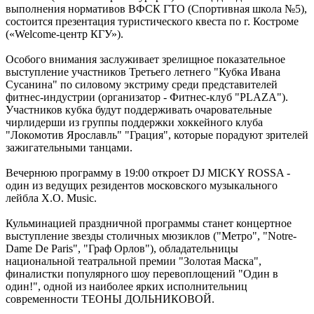
выполнения нормативов ВФСК ГТО (Спортивная школа №5),
состоится презентация туристического квеста по г. Костроме
(«Welcome-центр КГУ»).
Особого внимания заслуживает зрелищное показательное
выступление участников Третьего летнего "Кубка Ивана
Сусанина" по силовому экстриму среди представителей
фитнес-индустрии (организатор - Фитнес-клуб "PLAZA").
Участников кубка будут поддерживать очаровательные
чирлидерши из группы поддержки хоккейного клуба
"Локомотив Ярославль" "Грация", которые порадуют зрителей
зажигательными танцами.
Вечернюю программу в 19:00 откроет DJ MICKY ROSSA -
один из ведущих резидентов московского музыкального
лейбла X.O. Music.
Кульминацией праздничной программы станет концертное
выступление звезды столичных мюзиклов ("Метро", "Notre-
Dame De Paris", "Граф Орлов"), обладательницы
национальной театральной премии "Золотая Маска",
финалистки популярного шоу перевоплощений "Один в
один!", одной из наиболее ярких исполнительниц
современности ТЕОНЫ ДОЛЬНИКОВОЙ.