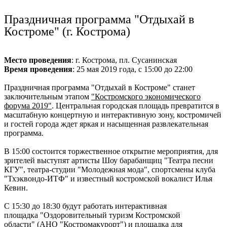
Ru
?
Праздничная программа "Отдыхай в
Костроме" (г. Кострома)
Место проведения
: г. Кострома, пл. Сусанинская
Время проведения
: 25 мая 2019 года, с 15:00 до 22:00
Праздничная программа "Отдыхай в Костроме" станет
заключительным этапом
"Костромского экономического
форума 2019"
. Центральная городская площадь превратится в
масштабную концертную и интерактивную зону, костромичей
и гостей города ждет яркая и насыщенная развлекательная
программа.
В 15:00 состоится торжественное открытие мероприятия, для
зрителей выступят артисты Шоу барабанщиц "Театра песни
КГУ", театра-студии "Молодежная мода", спортсмены клуба
"Тхэквондо-ИТФ" и известный костромской вокалист Илья
Кевин.
С 15:30 до 18:30 будут работать интерактивная
площадка "Оздоровительный туризм Костромской
области" (АНО "Костромакурорт") и площадка для