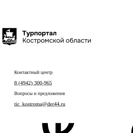
Кострома
Кострома
мастер-класс
Костромской музей-заповедник
Творческая мастерская ДоброРум
Костюмированная экскурсия "Губернские
Масте-класс по керамике 
истории"
Контактный центр
Подарок, сделанный своими 
8 (4942) 300-965
Увлекательные истории из жизни губернского
города Костромы.
Вопросы и предложения
tic_kostroma@der44.ru