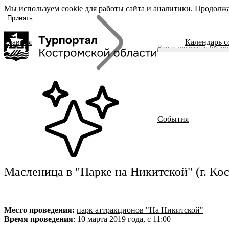
Мы используем cookie для работы сайта и аналитики. Продолжа
«Задать
О регионе
вопрос», вы
Принять
соглашаетесь
с
политикой
Главная
Календарь 
обработки
О регионе
персональных
Журнал
данных
Гиды Костромы
ть вопрос
Полезные ссылки
Брендовые маршруты
События
Места
Полезный досуг
Активный отдых
Размещение
Питание
Масленица в "Парке на Никитской" (г. Ко
События
Читать новости
Место проведения:
парк аттракционов "На Никитской"
Время проведения
: 10 марта 2019 года, с 11:00