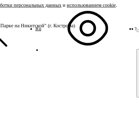
аботки персональных данных
и
использованием cookie
.
Парке на Никитской" (г. Кострома)
Ru
?
О