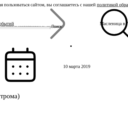
я пользоваться сайтом, вы соглашаетесь с нашей
политикой обр
Бренды
событий
Масленица в "
Родина Снегурочки
Поиск
Династия Романовых
Ювелирная столица
Сырная столица
Гусиная столица
10 марта 2019
строма)