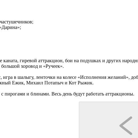
 частушечников;
 «Дарина»;
е каната, гиревой аттракцион, бои на подушках и других народ
т большой хоровод и «Ручеек».
с, игра в шалыгу, ленточки на колесе «Исполнения желаний», до
жный Ежик, Михаил Потапыч и Кот Рыжик.
с пирогами и блинами. Весь день будут работать аттракционы.