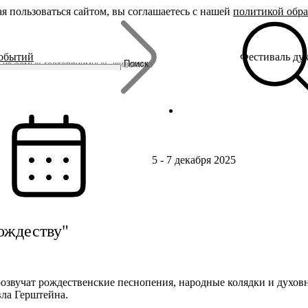
я пользоваться сайтом, вы соглашаетесь с нашей
политикой обр
Бренды
событий
Фестиваль ду
Родина Снегурочки
Поиск
Династия Романовых
Ювелирная столица
Сырная столица
Гусиная столица
5 - 7 декабря 2025
ождеству"
розвучат рождественские песнопения, народные колядки и духов
ла Герштейна.