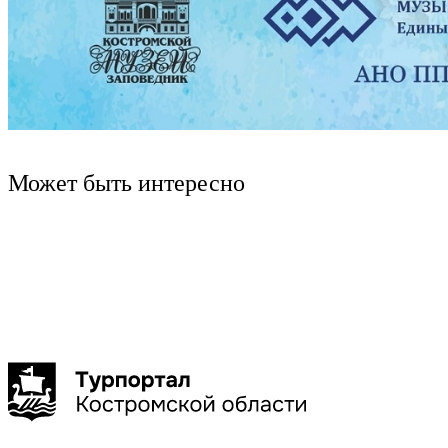
Может быть интересно
Кострома
Костромской округ
Клубничная ферма Strawberry44
Кострома. Памяти Великой Войны.
Вкусная экскурсия "Тайное
клубничной ферме
6 часов
20,4 км
10 т