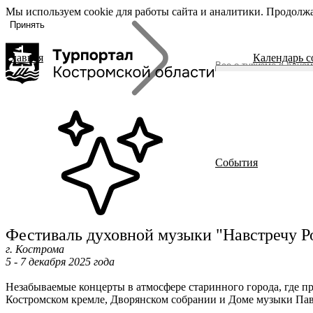
Мы используем cookie для работы сайта и аналитики. Продолжа
«Задать
О регионе
вопрос», вы
Принять
соглашаетесь
с
политикой
Главная
Календарь 
обработки
О регионе
персональных
Журнал
данных
Гиды Костромы
ть вопрос
Полезные ссылки
Брендовые маршруты
События
Места
Полезный досуг
Активный отдых
Размещение
Питание
Фестиваль духовной музыки "Навстречу Р
События
г. Кострома
Читать новости
5 - 7 декабря 2025 года
Незабываемые концерты в атмосфере старинного города, где п
Костромском кремле, Дворянском собрании и Доме музыки Пав