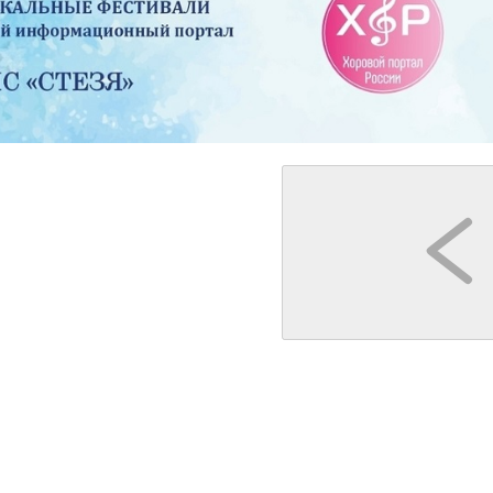
Кострома
Кострома
Гуськов Филипп Алексеевич
"Костромской фонарщик"
 место" на
Обзорная экскурсия «Девять веков Костромы»
Прогулки с фонарщиком
очек
1-3 час