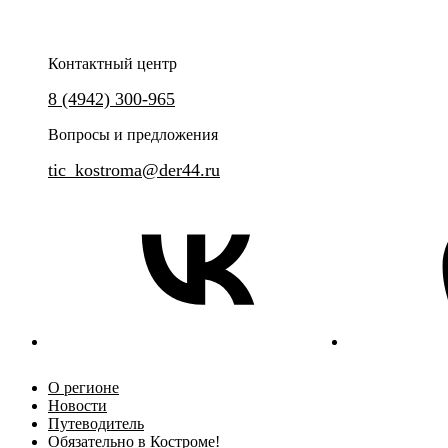
Контактный центр
Никто не забыт! Ничто не забыто!
8 (4942) 300-965
Приезжайте за вкусными впеч
свежим воздухом и самыми в
Вопросы и предложения
кадрами!
tic_kostroma@der44.ru
О регионе
Новости
Путеводитель
Обязательно в Костроме!