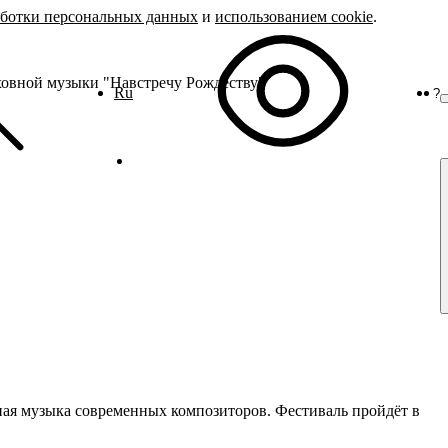
аботки персональных данных
и
использованием cookie
.
ховной музыки "Навстречу Рождеству"
Ru
?
О
ная музыка современных композиторов. Фестиваль пройдёт в