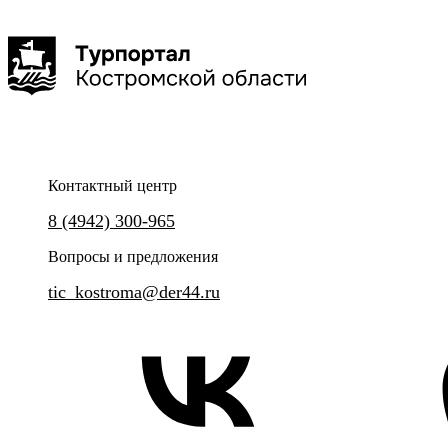
Интерактивная программа "Сырный день в
Тематическая экскурсия «
Костромской музей заповедник
дворянской усадьбе"
Костромы»
Контактный центр
8 (4942) 300-965
Погрузитесь в историю костромского сыра и
Плотские и духовные удоволь
сырного этикета
эпохи модерн
Вопросы и предложения
tic_kostroma@der44.ru