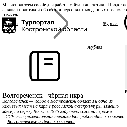
Мы используем cookie для работы сайта и аналитики. Продолжа
«Задать
О регионе
Бренд
с нашей
вопрос», вы
политикой обработки персональных данных
и
использ
соглашаетесь
Принять
с
политикой
Главная
Журнал
обработки
О регионе
Род
Поиск
персональных
Журнал
Дин
данных
Гиды Костромы
Юве
ть вопрос
Полезные ссылки
Сыр
Гус
Журнал
Брендовые маршруты
Места
Полезный досуг
Активный отдых
Размещение
Питание
Волгореченск - чёрная икра
События
Волгореченск — город в Костромской области и одно из
Читать новости
ключевых мест на карте российской аквакультуры. Именно
здесь, на берегу Волги, в 1975 году было создано первое в
СССР экспериментальное тепловодное рыбоводное хозяйство
—
Волгореченское рыбное хозяйство.