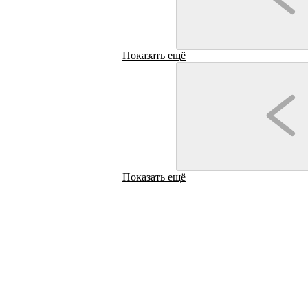
Макарьев
Показать ещё
Макарьев
Кафе
Кафе
"Вкусландия"
"Козловка"
Показать ещё