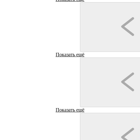
Здание уездных
присутственных
мест
Архитектура
Показать ещё
Показать ещё