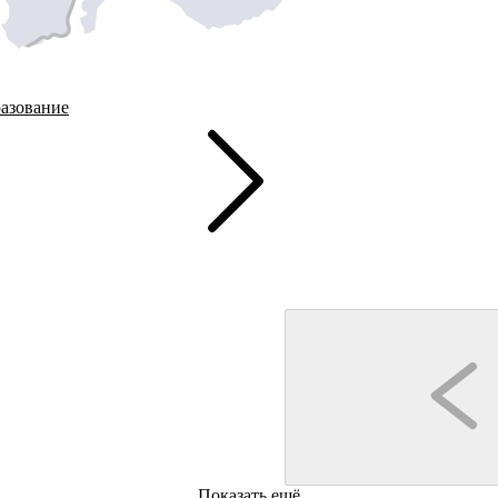
азование
Макарьев
Показать ещё