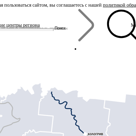
я пользоваться сайтом, вы соглашаетесь с нашей
политикой обр
Бренды
ие центры региона
Ма
Родина Снегурочки
Поиск
Династия Романовых
Ювелирная столица
Сырная столица
Гусиная столица