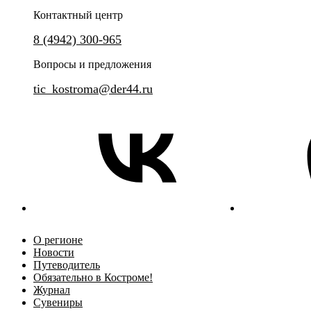
Контактный центр
Окунитесь в XIV-XVIII века и познакомьтесь с наиболее
выдающимися святынями региона.
8 (4942) 300-965
Вопросы и предложения
tic_kostroma@der44.ru
О регионе
Новости
Путеводитель
Обязательно в Костроме!
Журнал
Сувениры