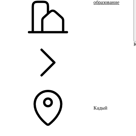
образование
Ru
?
Кадый