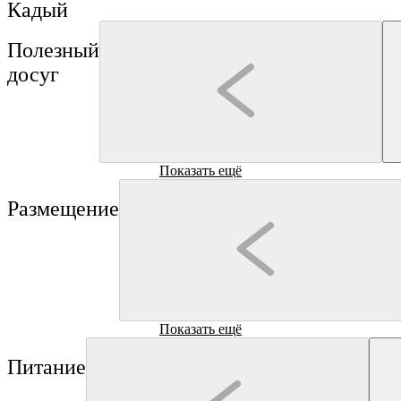
Кадый
Полезный
досуг
Кадый
Показать ещё
Кадый
Историко-
Кадыйский
Размещение
культурный
краеведческий
музей села
музей
Музеи
Музеи
Завражье
Кадый
Показать ещё
Кадый
База
Экоотель
Питание
отдыха
"Лунный
"Белый
кролик"