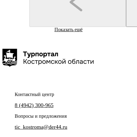
Яр"
Кадый
Показать ещё
Кадый
Кафе
Кафе
"Верста"
"Веранда"
Контактный центр
8 (4942) 300-965
Вопросы и предложения
tic_kostroma@der44.ru