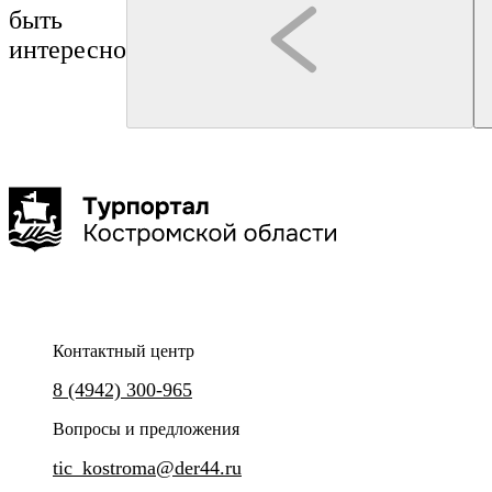
быть
интересно
Кострома
Кострома
Костромской музей-заповедник
Нерехта
Костюмированная экскурсия "Губернские
Монастыри Костромской з
Буй
Галич
Чухлома
истории"
Макарьев
Контактный центр
Окунитесь в XIV-XVIII века и
8 (4942) 300-965
выдающимися святынями реги
Увлекательные истории из жизни губернского
города Костромы.
Вопросы и предложения
tic_kostroma@der44.ru