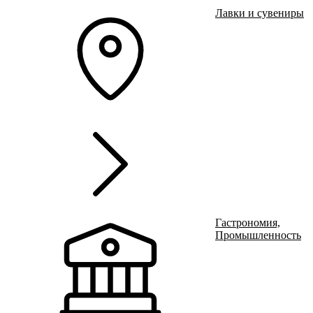
Лавки и сувениры
Ru
?
г
В
Ч
Гастрономия,
+
Промышленность
В
С