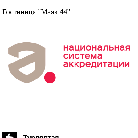
Ш
Ru
?
Гостиница "Маяк 44"
8
Э
i