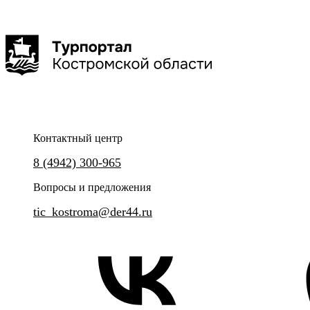
Красное-на-Волге
Туроператор "Артикул Тур"
Маленькие копыта, большие сердца
2,5-3 часа
до 25 чел
Контактный центр
Групповая сборная экскурсия на Сумароковскую лосиную
8 (4942) 300-965
ферму.
Вопросы и предложения
tic_kostroma@der44.ru