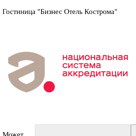
г
Ru
?
Гостиница "Бизнес Отель Кострома"
8
Э
i
Может