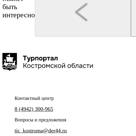
быть
интересно
Кострома
Кострома
интерактивная программа
Интерактивная программа "Сырный день в
Кострома. Памяти Велико
Костромской музей заповедник
дворянской усадьбе"
Контактный центр
Никто не забыт! Ничто не заб
8 (4942) 300-965
Погрузитесь в историю костромского сыра и
сырного этикета
Вопросы и предложения
tic_kostroma@der44.ru