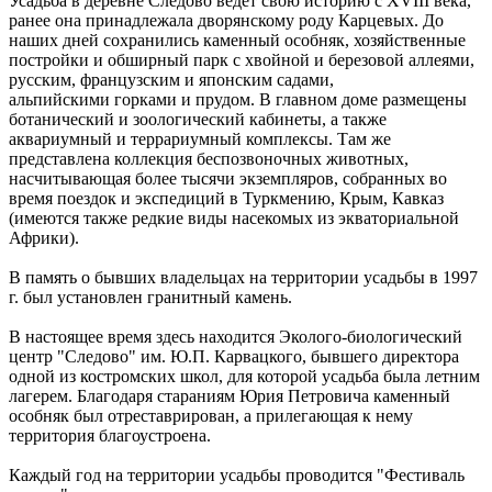
Усадьба в деревне Следово ведет свою историю с XVIII века,
ранее она принадлежала дворянскому роду Карцевых. До
наших дней сохранились каменный особняк, хозяйственные
постройки и обширный парк с хвойной и березовой аллеями,
русским, французским и японским садами,
альпийскими горками и прудом. В главном доме размещены
ботанический и зоологический кабинеты, а также
аквариумный и террариумный комплексы. Там же
представлена коллекция беспозвоночных животных,
насчитывающая более тысячи экземпляров, собранных во
время поездок и экспедиций в Туркмению, Крым, Кавказ
(имеются также редкие виды насекомых из экваториальной
Африки).
В память о бывших владельцах на территории усадьбы в 1997
г. был установлен гранитный камень.
В
настоящее время
здесь находится Эколого-биологический
центр "Следово" им. Ю.П. Карвацкого, бывшего директора
одной из костромских школ, для которой усадьба была летним
лагерем. Благодаря стараниям Юрия Петровича каменный
особняк был отреставрирован, а прилегающая к нему
территория благоустроена.
Каждый год на территории усадьбы проводится "Фестиваль