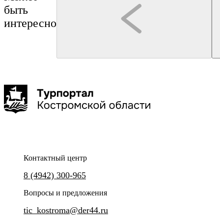
быть
интересно
Кострома
Нерехта
Монастыри Костромской земли
Буй
Галич
Чухлома
Макарьев
4 дня
500 км
8 точек
Контактный центр
Окунитесь в XIV-XVIII века и познакомьтесь с наиболее
8 (4942) 300-965
выдающимися святынями региона.
Вопросы и предложения
tic_kostroma@der44.ru