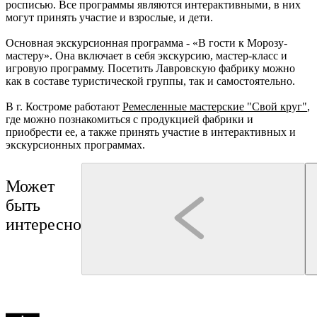
росписью. Все программы являются интерактивными, в них
могут принять участие и взрослые, и дети.
Основная экскурсионная программа - «В гости к Морозу-
мастеру». Она включает в себя экскурсию, мастер-класс и
игровую программу. Посетить Лавровскую фабрику можно
как в составе туристической группы, так и самостоятельно.
В г. Костроме работают
Ремесленные мастерские "Свой круг"
,
где можно познакомиться с продукцией фабрики и
приобрести ее, а также принять участие в интерактивных и
экскурсионных программах.
Может
быть
интересно
Кострома
Нерехта
Нерехта
Туроператор "Артикул Тур"
Монастыри Костромской земли
Нерехта: путешествие в а
Буй
Галич
Чухлома
Макарьев