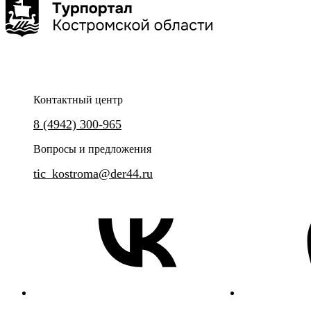
4 дня
500 км
8 точек
Контактный центр
Окунитесь в XIV-XVIII века и познакомьтесь с наиболее
Нерехта - живописный уголок 
8 (4942) 300-965
выдающимися святынями региона.
будто замерло, сохранив атмос
купеческим обаянием, храмо
Вопросы и предложения
духом.
tic_kostroma@der44.ru