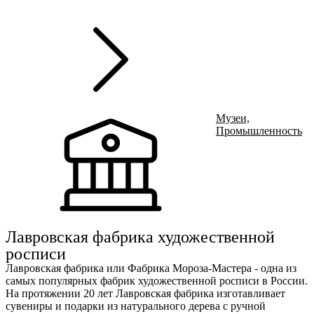
Н
Ru
?
8
Музеи,
Промышленность
Э
t
8
Лавровская фабрика художественной
росписи
Лавровская фабрика или Фабрика Мороза-Мастера - одна из
самых популярных фабрик художественной росписи в России.
На протяжении 20 лет Лавровская фабрика изготавливает
сувениры и подарки из натурального дерева с ручной