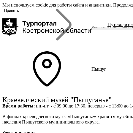
Мы используем cookie для работы сайта и аналитики. Продолжа
«Задать
О регионе
вопрос», вы
Принять
соглашаетесь
с
политикой
Главная
Путеводите
обработки
О регионе
персональных
Журнал
данных
Гиды Костромы
ть вопрос
Полезные ссылки
Брендовые маршруты
Пыщуг
Места
Полезный досуг
Активный отдых
Размещение
Питание
Краеведческий музей "Пыщуганье"
События
Время работы
: пн.-пт. - с 09:00 до 17:30, перерыв - с 13:00 до 
Читать новости
В фондах краеведческого музея «Пыщуганье» хранятся музейны
наслед
ия Пыщугского муниципального округа.
Здесь вас ждут
: