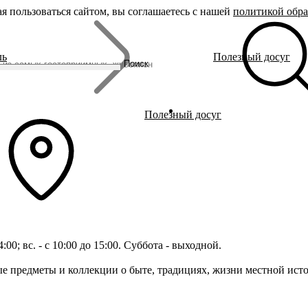
я пользоваться сайтом, вы соглашаетесь с нашей
политикой обр
Бренды
ль
Полезный досуг
Родина Снегурочки
Поиск
Династия Романовых
Ювелирная столица
Сырная столица
Гусиная столица
Полезный досуг
14:00; вс. - с 10:00 до 15:00. Суббота - выходной.
е предметы и коллекции о быте, традициях, жизни местной исто