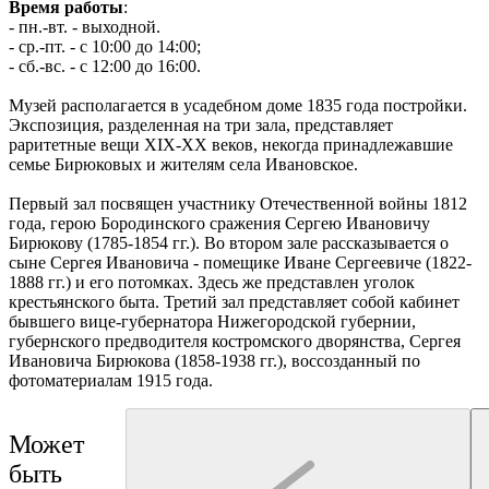
Время работы
:
- пн.-вт. - выходной.
- ср.-пт. - с 10:00 до 14:00;
- сб.-вс. - с 12:00 до 16:00.
Музей располагается в усадебном доме 1835 года постройки.
Экспозиция, разделенная на три зала, представляет
раритетные вещи XIX-XX веков, некогда принадлежавшие
семье Бирюковых и жителям села Ивановское.
Первый зал посвящен участнику Отечественной войны 1812
года, герою Бородинского сражения Сергею Ивановичу
Бирюкову (1785-1854 гг.). Во втором зале рассказывается о
сыне Сергея Ивановича - помещике Иване Сергеевиче (1822-
1888 гг.) и его потомках. Здесь же представлен уголок
крестьянского быта. Третий зал представляет собой кабинет
бывшего вице-губернатора Нижегородской губернии,
губернского предводителя костромского дворянства, Сергея
Ивановича Бирюкова (1858-1938 гг.), воссозданный по
фотоматериалам 1915 года.
Может
быть