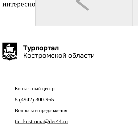
интересно
Красное-на-Волге
Туроператор "Артикул Тур"
Маленькие копыта, большие сердца
2,5-3 часа
до 25 чел
Контактный центр
Групповая сборная экскурсия на Сумароковскую лосиную
8 (4942) 300-965
ферму.
Вопросы и предложения
tic_kostroma@der44.ru