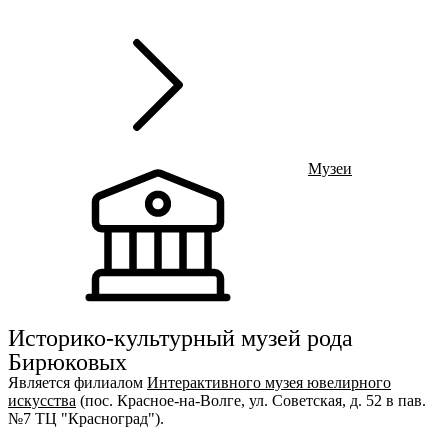
К
Ru
?
8
Музеи
Э
m
Историко-культурный музей рода
Бирюковых
Является филиалом
Интерактивного музея ювелирного
искусства
(пос. Красное-на-Волге, ул. Советская, д. 52 в пав.
№7 ТЦ "Красноград").