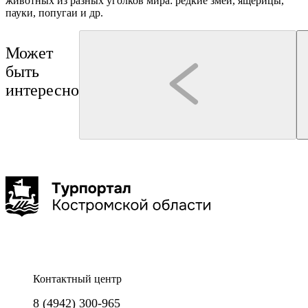
животных из разных уголков мира: редкие змеи, ящерицы,
пауки, попугаи и др.
Может
быть
интересно
Кострома
Кострома
А-Тур
Туроператор "Артикул Тур"
Обзорная групповая экскурсия «Кострома
"Государыня Кострома"
вдоль и поперёк»
Контактный центр
Групповая сборная экскурсия
8 (4942) 300-965