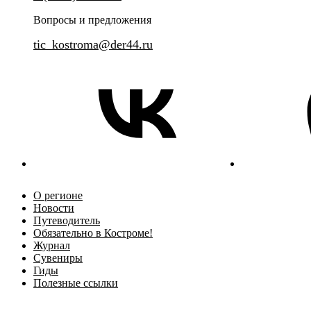
посещение Свято-Троицкого И
Прогулка по Костроме, где история чувствуется
на каждом шагу.
Вопросы и предложения
tic_kostroma@der44.ru
О регионе
Новости
Путеводитель
Обязательно в Костроме!
Журнал
Сувениры
Гиды
Полезные ссылки