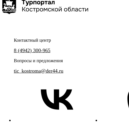
4 дня
500 км
8 точек
Контактный центр
Окунитесь в XIV-XVIII века и познакомьтесь с наиболее
Нерехта - живописный уголок 
8 (4942) 300-965
выдающимися святынями региона.
будто замерло, сохранив атмос
купеческим обаянием, храмо
Вопросы и предложения
духом.
tic_kostroma@der44.ru