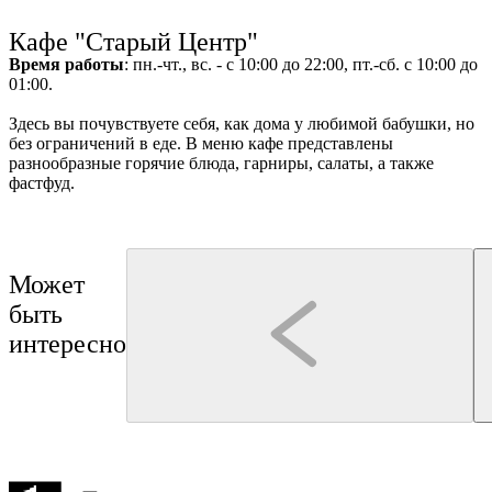
г
Ru
?
Кафе "Старый Центр"
Время работы
: пн.-чт., вс. - с 10:00 до 22:00, пт.-сб. с 10:00 до
01:00.
Здесь вы почувствуете себя, как дома у любимой бабушки, но
без ограничений в еде. В меню кафе представлены
8
разнообразные горячие блюда, гарниры, салаты, а также
фастфуд.
Может
быть
интересно
Кострома
Нерехта
Нерехта
Туроператор "Артикул Тур"
Монастыри Костромской земли
Нерехта: путешествие в а
Буй
Галич
Чухлома
Макарьев