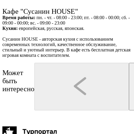
г
Ru
?
Кафе "Сусанин HOUSE"
Время работы:
пн. - чт. - 08:00 - 23:00; пт. - 08:00 - 00:00; сб. -
09:00 - 00:00; вс. - 09:00 - 23:00
Кухня:
европейская, русская, японская.
Сусанин HOUSE - авторская кухня с использованием
8
современных технологий, качественное обслуживание,
стильный и уютный интерьер. В кафе есть бесплатная детская
игровая комната с воспитателем.
Э
Может
i
быть
интересно
8
Кострома
Кострома
Туроператор "Артикул Тур"
Лёгкой походкой по Костромской сковородке:
Кострома. Памяти Велико
обзорная экскурсия по историческому центру
Костромы