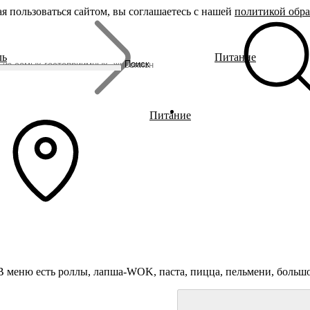
я пользоваться сайтом, вы соглашаетесь с нашей
политикой обр
Бренды
ль
Питание
Родина Снегурочки
Поиск
Династия Романовых
Ювелирная столица
Сырная столица
Гусиная столица
Питание
В меню есть роллы, лапша-WOK, паста, пицца, пельмени, большое