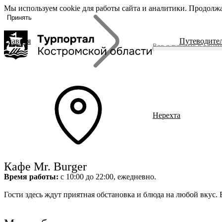
Мы используем cookie для работы сайта и аналитики. Продолжа
«Задать
О регионе
вопрос», вы
Принять
соглашаетесь
с
политикой
Главная
Путеводите
обработки
О регионе
персональных
Журнал
данных
Гиды Костромы
ть вопрос
Полезные ссылки
Брендовые маршруты
Нерехта
Места
Полезный досуг
Активный отдых
Размещение
Питание
Кафе Mr. Burger
События
Время работы:
с 10:00 до 22:00, ежедневно.
Читать новости
Гости здесь ждут приятная обстановка и блюда на любой вкус. 