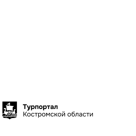
Местоположени
Галич
Кострома
Красное-
на-Волге
Нерехта
Нея
Показать
больше
Сбросить
Показать