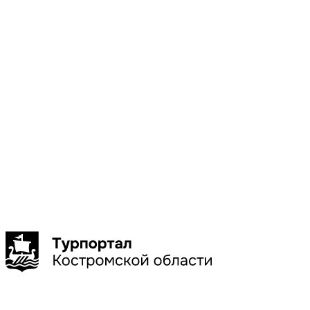
Местоположени
Галич
Кострома
Красное-
на-Волге
Нерехта
Нея
Показать
больше
Сбросить
Показать