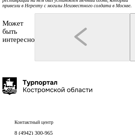
реставрации на нем был установлен Вечный огонь, который
привезли в Нерехту с могилы Неизвестного солдата в Москве.
Может
быть
интересно
Нерехта
Кострома
Туроператор "Артикул Тур"
Нерехта
Нерехта: путешествие в атмосферу старинной Руси
Монастыри Костромской з
Буй
Галич
Чухлома
Макарьев
6 часов
до 25 чел
Контактный центр
Нерехта - живописный уголок Костромской земли, где время
Окунитесь в XIV-XVIII века и
8 (4942) 300-965