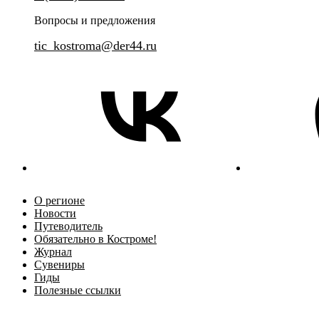
будто замерло, сохранив атмосферу уездного города с
выдающимися святынями реги
купеческим обаянием, храмовой тишиной и ремесленным
Вопросы и предложения
духом.
tic_kostroma@der44.ru
О регионе
Новости
Путеводитель
Обязательно в Костроме!
Журнал
Сувениры
Гиды
Полезные ссылки