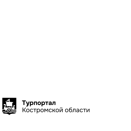
Местоположени
Галич
Кострома
Красное-
на-Волге
Нерехта
Нея
Показать
больше
Сбросить
Показать