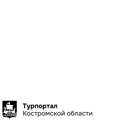
Местоположени
Галич
Кострома
Красное-
на-Волге
Нерехта
Нея
Показать
больше
Сбросить
Показать