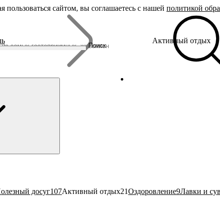
я пользоваться сайтом, вы соглашаетесь с нашей
политикой обр
Бренды
ль
Активный отдых
Родина Снегурочки
Поиск
Династия Романовых
Ювелирная столица
Сырная столица
Гусиная столица
олезный досуг
107
Активный отдых
21
Оздоровление
9
Лавки и су