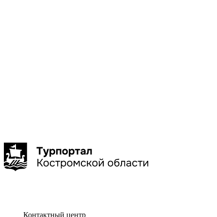
Галич
Кострома
Красное-
на-Волге
Нерехта
Нея
Показать
больше
Сбросить
Показать
Контактный центр