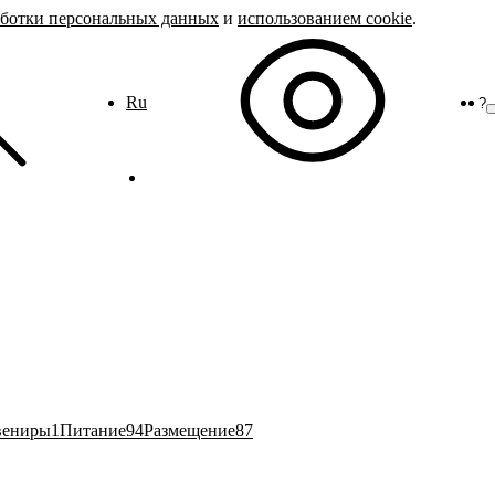
аботки персональных данных
и
использованием cookie
.
Ru
?
вениры
1
Питание
94
Размещение
87