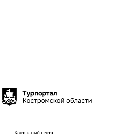
Галич
Кострома
Красное-
на-Волге
Нерехта
Нея
Показать
больше
Сбросить
Показать
Контактный центр