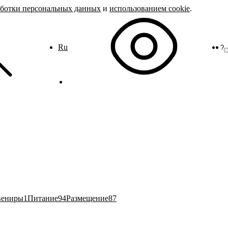
аботки персональных данных
и
использованием cookie
.
Ru
?
вениры
1
Питание
94
Размещение
87