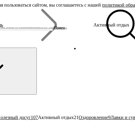
я пользоваться сайтом, вы соглашаетесь с нашей
политикой обр
Бренды
ль
Активный отдых
Родина Снегурочки
Поиск
Династия Романовых
Ювелирная столица
Сырная столица
Гусиная столица
олезный досуг
107
Активный отдых
21
Оздоровление
9
Лавки и су