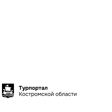
Местоположени
Галич
Кострома
Красное-
на-Волге
Нерехта
Нея
Показать
больше
Сбросить
Показать