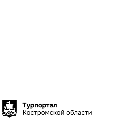
Местоположени
Галич
Кострома
Красное-
на-Волге
Нерехта
Нея
Показать
больше
Сбросить
Показать