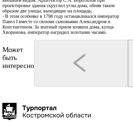
внешним видом. Архитектор С.А. Воротилов при
проектировке здания скруглил углы дома, обняв таким
образом две улицы, выходящие на площадь;
- В этом особняке в 1798 году останавливался император
Павел I вместе со своими сыновьями Александром и
Константином. За знатный прием хозяина дома, купца
Хворинова, император наградил золотыми часами.
Может
быть
интересно
Кострома
Нерехта
Нерехта
Туроператор "Артикул Тур"
Монастыри Костромской земли
Нерехта: путешествие в а
Буй
Галич
Чухлома
Макарьев
4 дня
500 км
8 точек