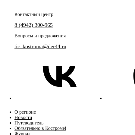
Контактный центр
Окунитесь в XIV-XVIII века и познакомьтесь с наиболее
Нерехта - живописный уголок 
8 (4942) 300-965
выдающимися святынями региона.
будто замерло, сохранив атмос
купеческим обаянием, храмо
Вопросы и предложения
духом.
tic_kostroma@der44.ru
О регионе
Новости
Путеводитель
Обязательно в Костроме!
Журнал