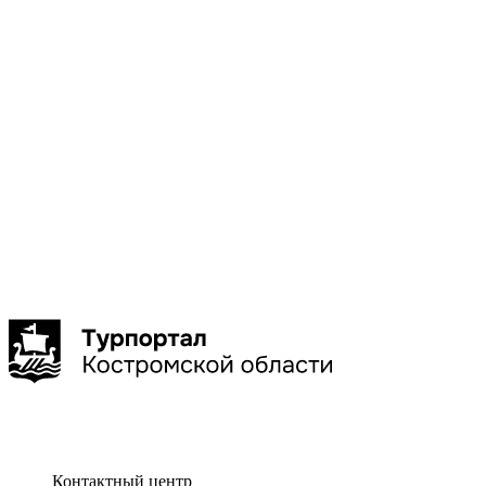
Галич
Кострома
Красное-
на-Волге
Нерехта
Нея
Показать
больше
Сбросить
Показать
Контактный центр