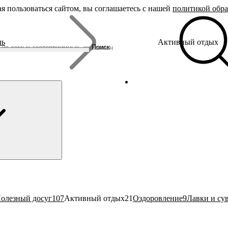
я пользоваться сайтом, вы соглашаетесь с нашей
политикой обр
Бренды
ль
Активный отдых
Родина Снегурочки
Поиск
Династия Романовых
Ювелирная столица
Сырная столица
Гусиная столица
олезный досуг
107
Активный отдых
21
Оздоровление
9
Лавки и су