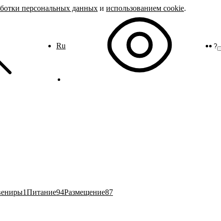
аботки персональных данных
и
использованием cookie
.
Ru
?
вениры
1
Питание
94
Размещение
87