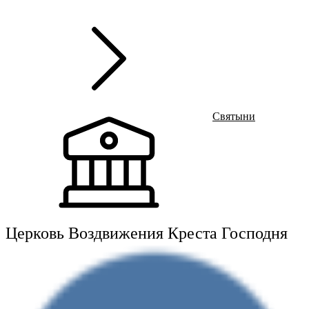
г
Ru
?
Э
m
Святыни
Церковь Воздвижения Креста Господня