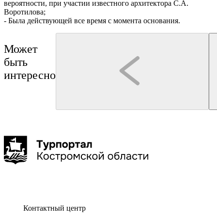
вероятности, при участии известного архитектора С.А.
Воротилова;
- Была действующей все время с момента основания.
Может
быть
интересно
Нерехта
Кострома
Туроператор "Артикул Тур"
Нерехта
Нерехта: путешествие в атмосферу старинной Руси
Монастыри Костромской з
Буй
Галич
Чухлома
Макарьев
6 часов
до 25 чел
Контактный центр