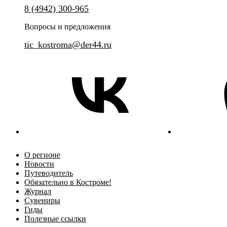
Нерехта - живописный уголок Костромской земли, где время
Окунитесь в XIV-XVIII века и
8 (4942) 300-965
будто замерло, сохранив атмосферу уездного города с
выдающимися святынями реги
купеческим обаянием, храмовой тишиной и ремесленным
Вопросы и предложения
духом.
tic_kostroma@der44.ru
О регионе
Новости
Путеводитель
Обязательно в Костроме!
Журнал
Сувениры
Гиды
Полезные ссылки