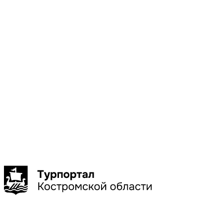
Местоположени
Галич
Кострома
Красное-
на-Волге
Нерехта
Нея
Показать
больше
Сбросить
Показать