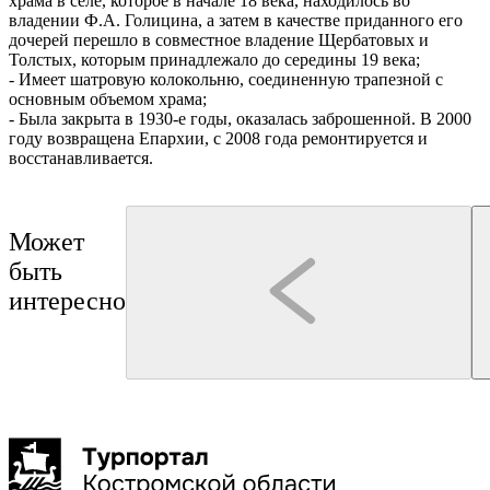
храма в селе, которое в начале 18 века, находилось во
владении Ф.А. Голицина, а затем в качестве приданного его
дочерей перешло в совместное владение Щербатовых и
Толстых, которым принадлежало до середины 19 века;
- Имеет шатровую колокольню, соединенную трапезной с
основным объемом храма;
- Была закрыта в 1930-е годы, оказалась заброшенной. В 2000
году возвращена Епархии, с 2008 года ремонтируется и
восстанавливается.
Может
быть
интересно
Кострома
Нерехта
Монастыри Костромской земли
Буй
Галич
Чухлома
Макарьев
4 дня
500 км
8 точек