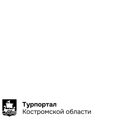
Местоположени
Галич
Кострома
Красное-
на-Волге
Нерехта
Нея
Показать
больше
Сбросить
Показать