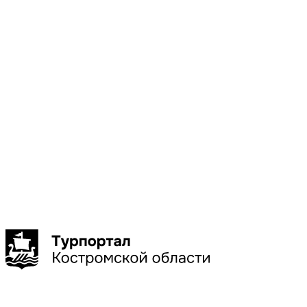
Местоположени
Галич
Кострома
Красное-
на-Волге
Нерехта
Нея
Показать
больше
Сбросить
Показать