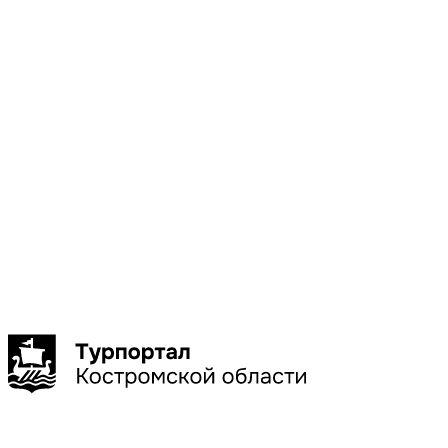
Местоположени
Галич
Кострома
Красное-
на-Волге
Нерехта
Нея
Показать
больше
Сбросить
Показать