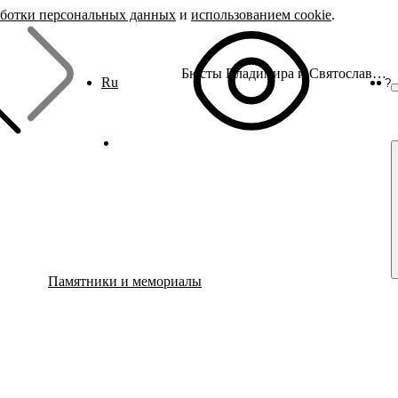
аботки персональных данных
и
использованием cookie
.
Бюсты Владимира и Святослава Лугининых
Ru
?
Памятники и мемориалы