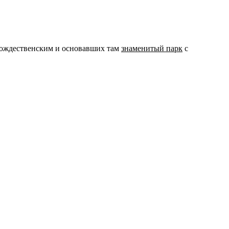
Ш
п
Рождественским и основавших там
знаменитый парк
с