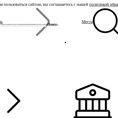
я пользоваться сайтом, вы соглашаетесь с нашей
политикой обр
Бренды
ль
Места
Родина Снегурочки
Поиск
Династия Романовых
Ювелирная столица
Сырная столица
Гусиная столица