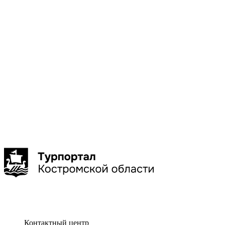
Галич
Кострома
Красное-
на-Волге
Нерехта
Нея
Показать
больше
Сбросить
Показать
Контактный центр