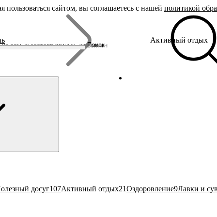
я пользоваться сайтом, вы соглашаетесь с нашей
политикой обр
Бренды
ль
Активный отдых
Родина Снегурочки
Поиск
Династия Романовых
Ювелирная столица
Сырная столица
Гусиная столица
олезный досуг
107
Активный отдых
21
Оздоровление
9
Лавки и су