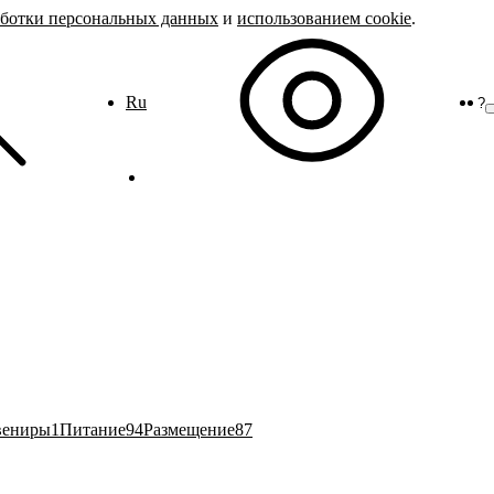
аботки персональных данных
и
использованием cookie
.
Ru
?
вениры
1
Питание
94
Размещение
87