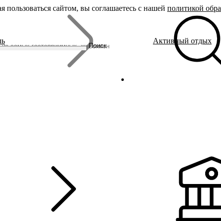
я пользоваться сайтом, вы соглашаетесь с нашей
политикой обр
Бренды
ль
Активный отдых
Родина Снегурочки
Поиск
Династия Романовых
Ювелирная столица
Сырная столица
Гусиная столица