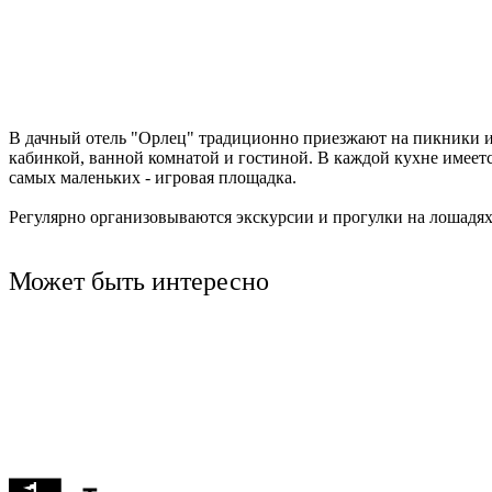
В дачный отель "Орлец" традиционно приезжают на пикники ил
кабинкой, ванной комнатой и гостиной. В каждой кухне имеетс
самых маленьких - игровая площадка.
Регулярно организовываются экскурсии и прогулки на лошадях
Может быть интересно
Красное-на-Волге
Туроператор "Артикул Тур"
Маленькие копыта, большие сердца
2,5-3 часа
до 25 чел