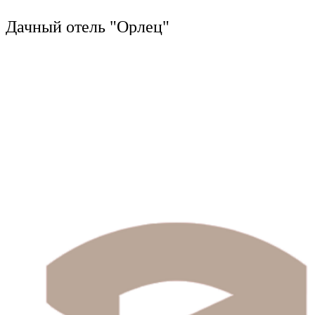
Ru
?
Дачный отель "Орлец"