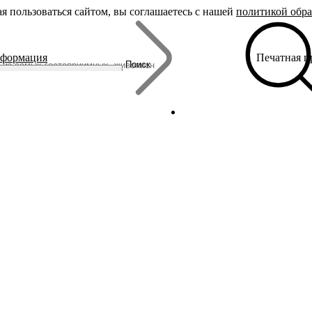
я пользоваться сайтом, вы соглашаетесь с нашей
политикой обр
Бренды
нформация
Печатная 
Родина Снегурочки
Поиск
Династия Романовых
Ювелирная столица
Сырная столица
Гусиная столица