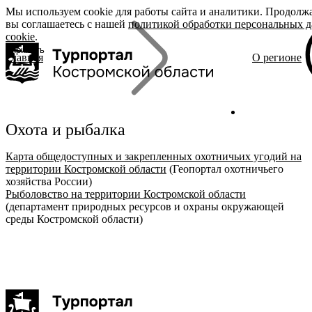
Мы используем cookie для работы сайта и аналитики. Продолжа
«Задать
О регионе
Бренды
вы соглашаетесь с нашей
вопрос», вы
политикой обработки персональных 
cookie
соглашаетесь
.
с
политикой
Принять
Главная
О регионе
обработки
О регионе
Родина Сн
Поиск
персональных
Журнал
Династия 
данных
Гиды Костромы
Ювелирная
ть вопрос
Полезные ссылки
Сырная ст
Гусиная ст
Охота и рыбалка
Карта общедоступных и закрепленных охотничьих угодий на
Брендовые маршруты
территории Костромской области
(Геопортал охотничьего
Места
хозяйства России)
Полезный досуг
Рыболовство на территории Костромской области
Активный отдых
(департамент природных ресурсов и охраны окружающей
Размещение
среды Костромской области)
Питание
События
Читать новости